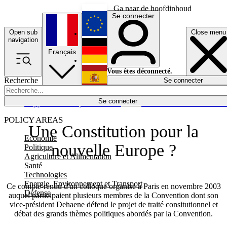
Ga naar de hoofdinhoud
Se connecter
Open sub
Close menu
English
navigation
Français
Deutsch
Vous êtes déconnecté.
Recherche
Se connecter
Español
Lumières éteintes
Se connecter
Rapporteur
Politique
Économie
Newsletters
Evénements
Em
POLICY AREAS
Une Constitution pour la
Economie
nouvelle Europe ?
Politique
Agriculture et Alimentation
Santé
Technologies
Energie, Environnement et Transport
Ce compte-rendu d'un colloque organisé à Paris en novembre 2003
Défense
auquel participaient plusieurs membres de la Convention dont son
vice-président Dehaene défend le projet de traité consitutionnel et
débat des grands thèmes politiques abordés par la Convention.