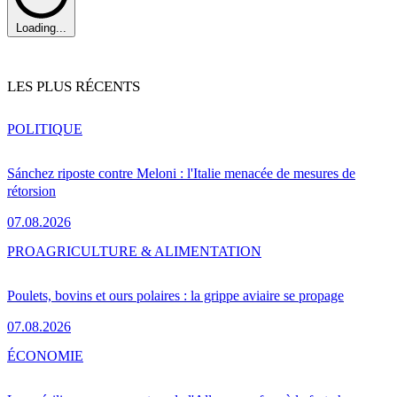
Loading...
LES PLUS RÉCENTS
POLITIQUE
Sánchez riposte contre Meloni : l'Italie menacée de mesures de
rétorsion
07.08.2026
PRO
AGRICULTURE & ALIMENTATION
Poulets, bovins et ours polaires : la grippe aviaire se propage
07.08.2026
ÉCONOMIE