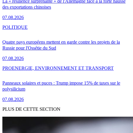
La « résilience surprenante » de l'Allemagne face à la forte hausse
des exportations chinoises
07.08.2026
POLITIQUE
Quatre pays européens mettent en garde contre les projets de la
Russie pour l'Ossétie du Sud
07.08.2026
PRO
ENERGIE, ENVIRONNEMENT ET TRANSPORT
Panneaux solaires et puces : Trump impose 15% de taxes sur le
polysilicium
07.08.2026
PLUS DE CETTE SECTION