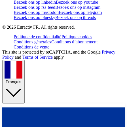
Bezoek ons op linkedin
Bezoek ons op youtube
Bezoek ons op rss-feed
Bezoek ons op instagram
Bezoek ons op mastodon
Bezoek ons op telegram
Bezoek ons op bluesky
Bezoek ons op threads
©
2026
Euractiv FR. All rights reserved.
Politique de confidentialité
Politique cookies
Conditions générales
Conditions d’abonnement
Conditions de vente
This site is protected by reCAPTCHA, and the Google
Privacy
Policy
and
Terms of Service
apply.
Français