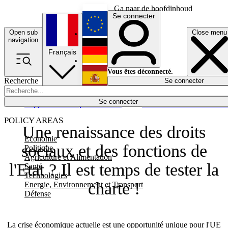
Ga naar de hoofdinhoud
Se connecter
Open sub
Close menu
English
navigation
Français
Deutsch
Vous êtes déconnecté.
Recherche
Se connecter
Español
Lumières éteintes
Se connecter
Rapporteur
Politique
Économie
Newsletters
Evénements
Em
POLICY AREAS
Une renaissance des droits
Economie
sociaux et des fonctions de
Politique
Agriculture et Alimentation
l'Etat ? Il est temps de tester la
Santé
Technologies
charte !
Energie, Environnement et Transport
Défense
La crise économique actuelle est une opportunité unique pour l'UE