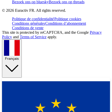
Bezoek ons op bluesky
Bezoek ons op threads
©
2026
Euractiv FR. All rights reserved.
Politique de confidentialité
Politique cookies
Conditions générales
Conditions d’abonnement
Conditions de vente
This site is protected by reCAPTCHA, and the Google
Privacy
Policy
and
Terms of Service
apply.
Français