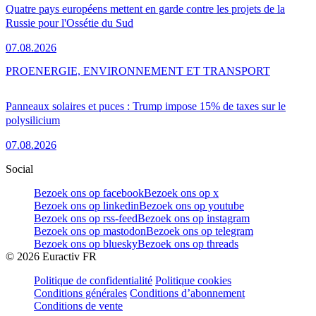
Quatre pays européens mettent en garde contre les projets de la
Russie pour l'Ossétie du Sud
07.08.2026
PRO
ENERGIE, ENVIRONNEMENT ET TRANSPORT
Panneaux solaires et puces : Trump impose 15% de taxes sur le
polysilicium
07.08.2026
Social
Bezoek ons op facebook
Bezoek ons op x
Bezoek ons op linkedin
Bezoek ons op youtube
Bezoek ons op rss-feed
Bezoek ons op instagram
Bezoek ons op mastodon
Bezoek ons op telegram
Bezoek ons op bluesky
Bezoek ons op threads
©
2026
Euractiv FR
Politique de confidentialité
Politique cookies
Conditions générales
Conditions d’abonnement
Conditions de vente