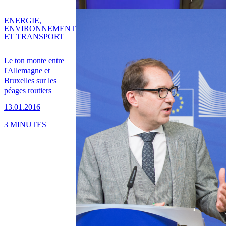
ENERGIE,
ENVIRONNEMENT
ET TRANSPORT
Le ton monte entre
l'Allemagne et
Bruxelles sur les
péages routiers
13.01.2016
3 MINUTES