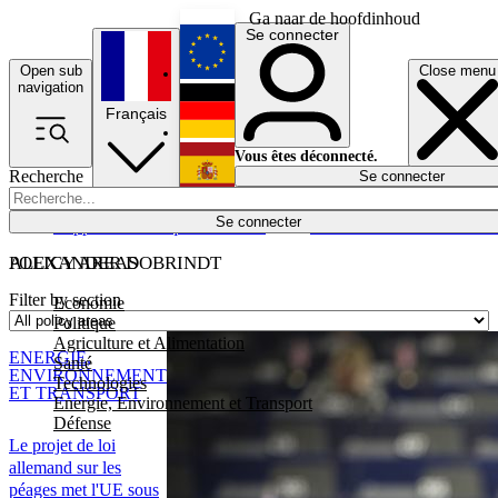
Ga naar de hoofdinhoud
Se connecter
Open sub
Close menu
English
navigation
Français
Deutsch
Vous êtes déconnecté.
Recherche
Se connecter
Español
Lumières éteintes
Se connecter
Rapporteur
Politique
Économie
Newsletters
Evénements
Em
POLICY AREAS
ALEXANDER DOBRINDT
Filter by section
Economie
Politique
Agriculture et Alimentation
ENERGIE,
Santé
ENVIRONNEMENT
Technologies
ET TRANSPORT
Energie, Environnement et Transport
Défense
Le projet de loi
allemand sur les
péages met l'UE sous