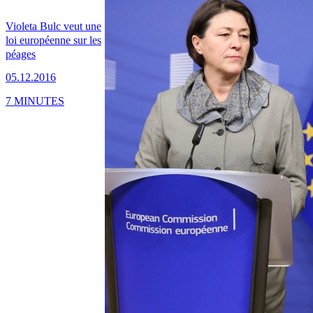
Violeta Bulc veut une
loi européenne sur les
péages
05.12.2016
7 MINUTES