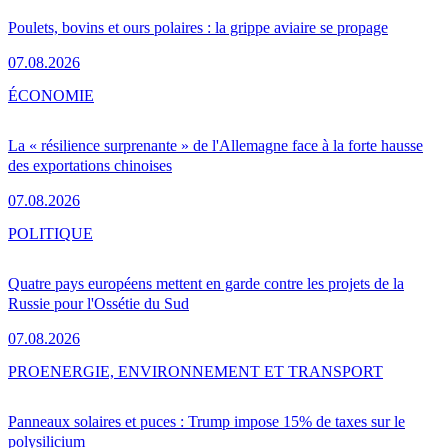
Poulets, bovins et ours polaires : la grippe aviaire se propage
07.08.2026
ÉCONOMIE
La « résilience surprenante » de l'Allemagne face à la forte hausse
des exportations chinoises
07.08.2026
POLITIQUE
Quatre pays européens mettent en garde contre les projets de la
Russie pour l'Ossétie du Sud
07.08.2026
PRO
ENERGIE, ENVIRONNEMENT ET TRANSPORT
Panneaux solaires et puces : Trump impose 15% de taxes sur le
polysilicium