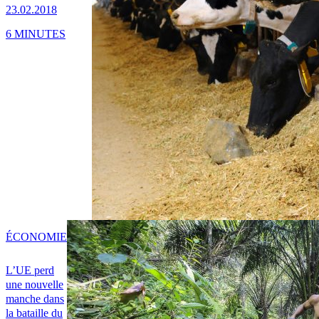
23.02.2018
6 MINUTES
ÉCONOMIE
L’UE perd
une nouvelle
manche dans
la bataille du