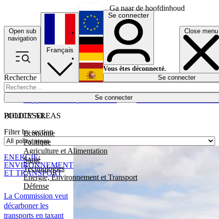
Ga naar de hoofdinhoud
Se connecter
Open sub
Close menu
English
navigation
Français
Deutsch
Vous êtes déconnecté.
Recherche
Se connecter
Español
Lumières éteintes
Se connecter
Rapporteur
Politique
Économie
Newsletters
Evénements
Em
POLICY AREAS
BIODIESEL
Filter by section
Economie
Politique
Agriculture et Alimentation
ENERGIE,
Santé
ENVIRONNEMENT
Technologies
ET TRANSPORT
Energie, Environnement et Transport
Défense
La Commission veut
décarboner les
transports en taxant