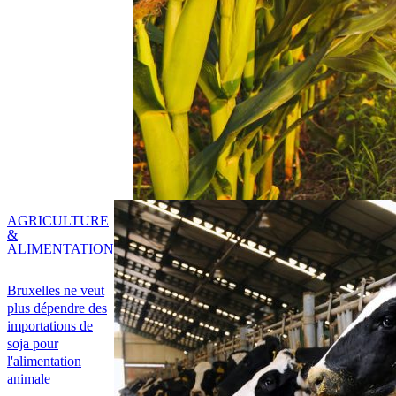
AGRICULTURE
&
ALIMENTATION
Bruxelles ne veut
plus dépendre des
importations de
soja pour
l'alimentation
animale