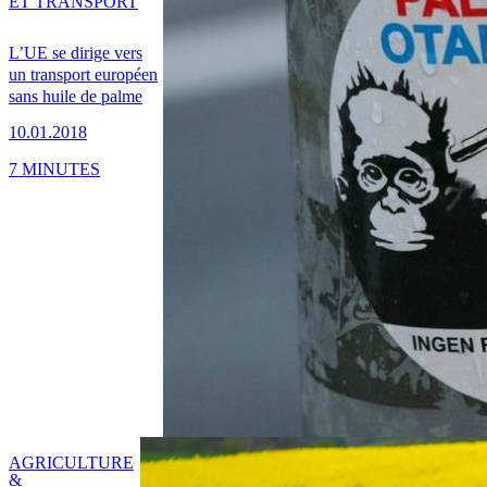
ET TRANSPORT
L’UE se dirige vers
un transport européen
sans huile de palme
10.01.2018
7 MINUTES
AGRICULTURE
&