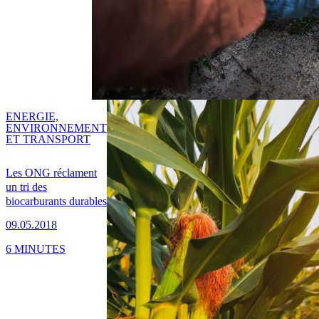
ENERGIE,
ENVIRONNEMENT
ET TRANSPORT
Les ONG réclament
un tri des
biocarburants durables
09.05.2018
6 MINUTES