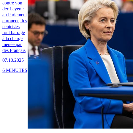
contre von
der Leyen :
au Parlement
européen, les
centristes
font barrage
à la charge
menée par
des Français
07.10.2025
6 MINUTES