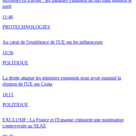
Incendies en Europe : les flammes s'apaisent au sud mais gagnent le
nord
11:46
PRO
TECHNOLOGIES
Au cœur de l'expérience de l'UE sur les influenceurs
10:56
POLITIQUE
La droite attaque les ministres espagnols pour avoir manqué la
réunion de l'UE sur Ceuta
10:15
POLITIQUE
EXCLUSIF : La France et l'Espagne critiquent une nomination
controversée au SEAE