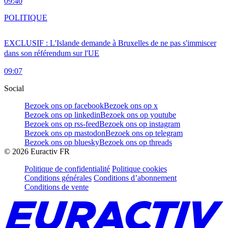
09:40
POLITIQUE
EXCLUSIF : L'Islande demande à Bruxelles de ne pas s'immiscer
dans son référendum sur l'UE
09:07
Social
Bezoek ons op facebook
Bezoek ons op x
Bezoek ons op linkedin
Bezoek ons op youtube
Bezoek ons op rss-feed
Bezoek ons op instagram
Bezoek ons op mastodon
Bezoek ons op telegram
Bezoek ons op bluesky
Bezoek ons op threads
©
2026
Euractiv FR
Politique de confidentialité
Politique cookies
Conditions générales
Conditions d’abonnement
Conditions de vente