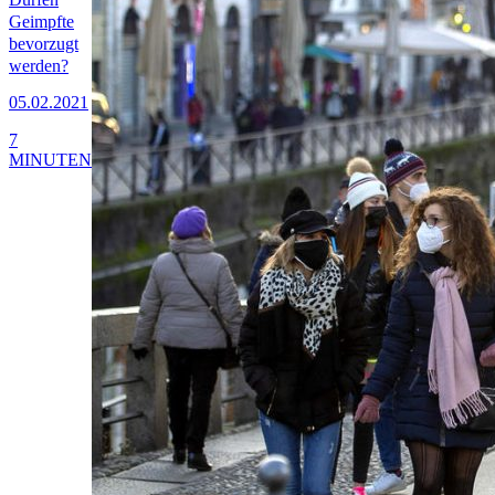
Geimpfte
bevorzugt
werden?
05.02.2021
7
MINUTEN