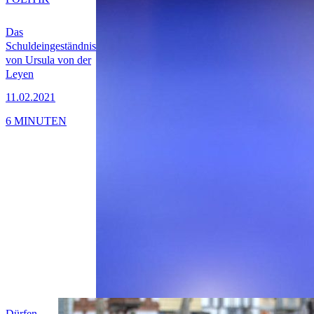
Das
Schuldeingeständnis
von Ursula von der
Leyen
11.02.2021
6 MINUTEN
Dürfen