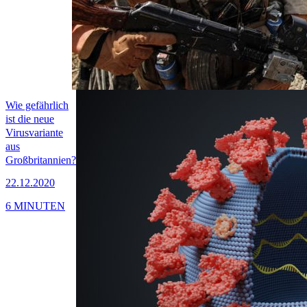
Wie gefährlich
ist die neue
Virusvariante
aus
Großbritannien?
22.12.2020
6 MINUTEN