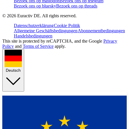
Bezoek ons op mastodon
Bezoek ons op telegram
Bezoek ons op bluesky
Bezoek ons op threads
©
2026
Euractiv DE. All rights reserved.
Datenschutzerklärung
Cookie Politik
Allgemeine Geschäftsbedingungen
Abonnementbedingungen
Handelsbedingungen
This site is protected by reCAPTCHA, and the Google
Privacy
Policy
and
Terms of Service
apply.
Deutsch