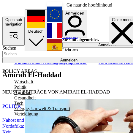
Ga naar de hoofdinhoud
Anmelden
Open sub
Close menu
English
navigation
Deutsch
Français
Sie sind abgemeldet.
Anmelden
Suchen
Licht aus
Español
Anmelden
Ukraine
Politik
Verteidigung
Rapporteur
Newsletters
Event
POLICY AREAS
Amirah El-Haddad
Wirtschaft
Politik
NEUSTE BEITRÄGE VON AMIRAH EL-HADDAD
Agrifood
Gesundheit
Tech
POLITIK
Energie, Umwelt & Transport
Verteidigung
Nahost und
Nordafrika:
Kein