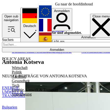
Ga naar de hoofdinhoud
Anmelden
Open sub
Close menu
English
navigation
Deutsch
Français
Sie sind abgemeldet.
Anmelden
Suchen
Licht aus
Español
Anmelden
Ukraine
Politik
Verteidigung
Rapporteur
Newsletters
Event
POLICY AREAS
Antonia Kotseva
Wirtschaft
Politik
NEUSTE BEITRÄGE VON ANTONIA KOTSEVA
Agrifood
Gesundheit
Tech
ENERGIE,
Energie, Umwelt & Transport
UMWELT &
Verteidigung
TRANSPORT
Bulgarien