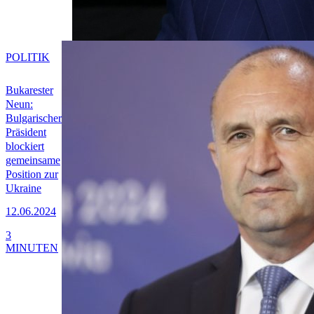
POLITIK
Bukarester
Neun:
Bulgarischer
Präsident
blockiert
gemeinsame
Position zur
Ukraine
12.06.2024
3
MINUTEN