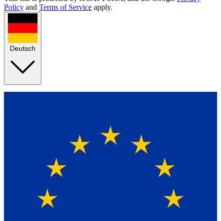
Policy
and
Terms of Service
apply.
Deutsch