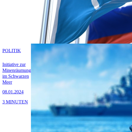
POLITIK
Initiative zur
Minenräumung
im Schwarzen
Meer
08.01.2024
3 MINUTEN