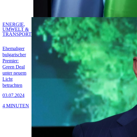
ENERGIE,
UMWELT &
TRANSPORT
Ehemaliger
bulgarischer
Premier:
Green Deal
unter neuem
Licht
betrachten
03.07.2024
4 MINUTEN