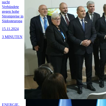
sucht
Verbündete
gegen hohe
Strompreise in
Südosteuropa
15.11.2024
3 MINUTEN
ENERGIE,