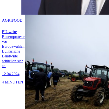
AGRIFOOD
EU-weite
Bauernproteste
vor
Europawahlen:
Bulgarische
Landwirte
schließen sich
an
12.04.2024
4 MINUTEN