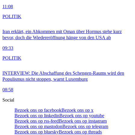
11:08
POLITIK
Iran erklärt, ein Abkommen mit Oman über Hormus stehe kurz
bevor, doch die Wiedereröffnung hänge von den USA ab
09:33
POLITIK
INTERVIEW: Die Abschaffung des Schengen-Raums wird den
Populismus nicht stoppen, warnt Luxemburg
08:58
Social
Bezoek ons op facebook
Bezoek ons op x
Bezoek ons op linkedin
Bezoek ons op youtube
Bezoek ons op rss-feed
Bezoek ons op instagram
Bezoek ons op mastodon
Bezoek ons op telegram
Bezoek ons op bluesky
Bezoek ons op threads