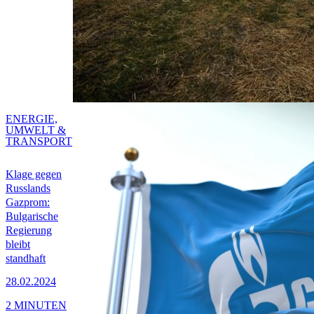
ENERGIE,
UMWELT &
TRANSPORT
Klage gegen
Russlands
Gazprom:
Bulgarische
Regierung
bleibt
standhaft
28.02.2024
2 MINUTEN