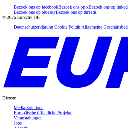
Bezoek ons op facebook
Bezoek ons op x
Bezoek ons op linked
Bezoek ons op bluesky
Bezoek ons op threads
©
2026
Euractiv DE
Datenschutzerklärung
Cookie Politik
Allgemeine Geschäftsbe
Dienste
Media Solutions
Europäische öffentliche Projekte
Veranstaltungen
Jobs