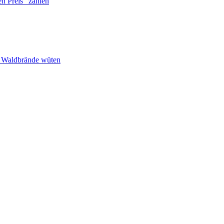
n Preis“ zahlen
n Waldbrände wüten