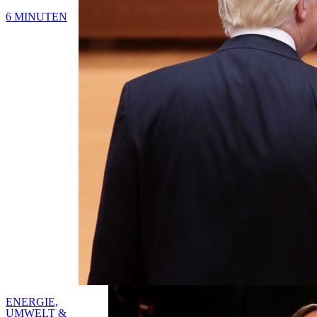
6 MINUTEN
ENERGIE,
UMWELT &