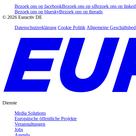
Bezoek ons op facebook
Bezoek ons op x
Bezoek ons op linked
Bezoek ons op bluesky
Bezoek ons op threads
©
2026
Euractiv DE
Datenschutzerklärung
Cookie Politik
Allgemeine Geschäftsbe
Dienste
Media Solutions
Europäische öffentliche Projekte
Veranstaltungen
Jobs
Agenda