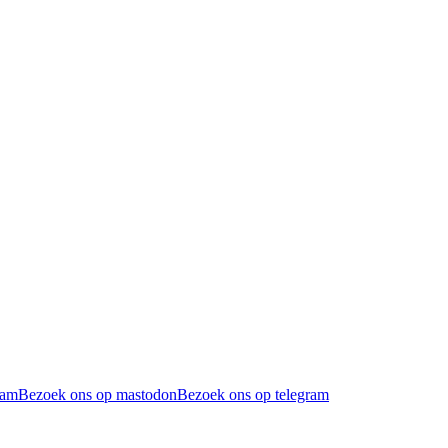
ram
Bezoek ons op mastodon
Bezoek ons op telegram