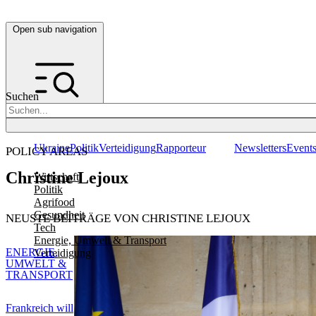
Open sub navigation
Suchen
Ukraine
Politik
Verteidigung
Rapporteur
Newsletters
Event
POLICY AREAS
Christine Lejoux
Wirtschaft
Politik
Agrifood
Gesundheit
NEUSTE BEITRÄGE VON CHRISTINE LEJOUX
Tech
Energie, Umwelt & Transport
ENERGIE,
Verteidigung
UMWELT &
TRANSPORT
Frankreich will