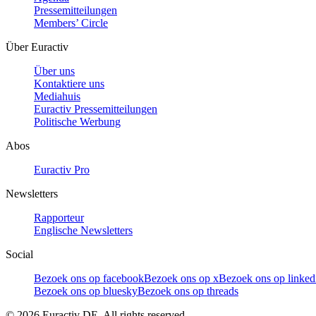
Pressemitteilungen
Members’ Circle
Über Euractiv
Über uns
Kontaktiere uns
Mediahuis
Euractiv Pressemitteilungen
Politische Werbung
Abos
Euractiv Pro
Newsletters
Rapporteur
Englische Newsletters
Social
Bezoek ons op facebook
Bezoek ons op x
Bezoek ons op linked
Bezoek ons op bluesky
Bezoek ons op threads
©
2026
Euractiv DE. All rights reserved.