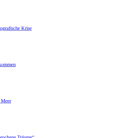
ografische Krise
ankommen
n Meer
brochene Träume“