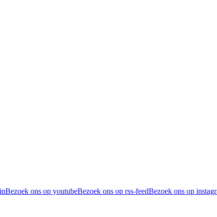
in
Bezoek ons op youtube
Bezoek ons op rss-feed
Bezoek ons op instag