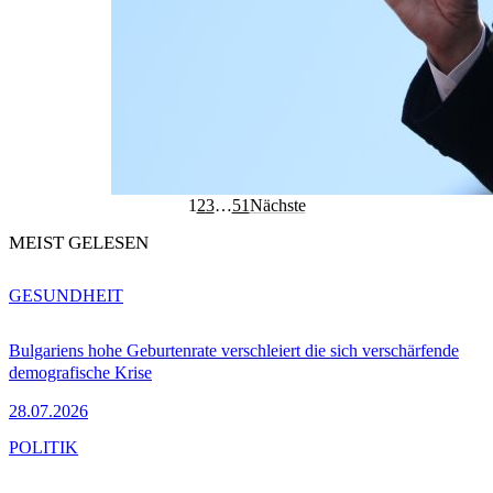
1
2
3
…
51
Nächste
MEIST GELESEN
GESUNDHEIT
Bulgariens hohe Geburtenrate verschleiert die sich verschärfende
demografische Krise
28.07.2026
POLITIK