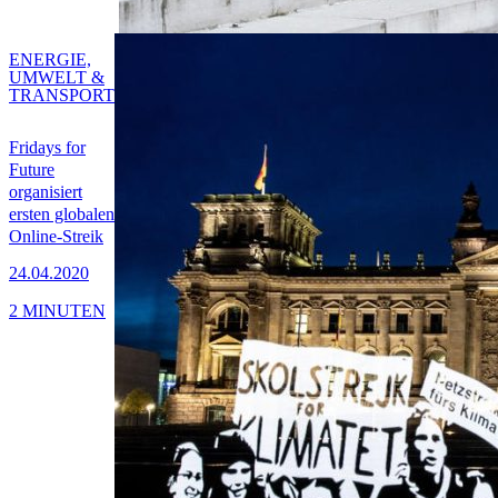
ENERGIE,
UMWELT &
TRANSPORT
Fridays for
Future
organisiert
ersten globalen
Online-Streik
24.04.2020
2 MINUTEN