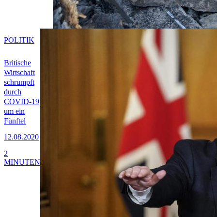
POLITIK
Britische
Wirtschaft
schrumpft
durch
COVID-19
um ein
Fünftel
12.08.2020
2
MINUTEN