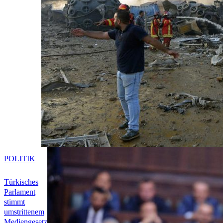
POLITIK
Türkisches
Parlament
stimmt
umstrittenem
Mediengesetz