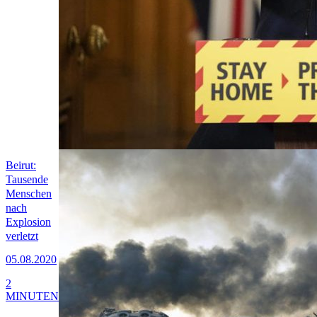
Beirut:
Tausende
Menschen
nach
Explosion
verletzt
05.08.2020
2
MINUTEN