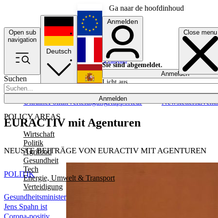
Ga naar de hoofdinhoud
Anmelden
Open sub
Close menu
English
navigation
Deutsch
Français
Sie sind abgemeldet.
Anmelden
Suchen
Licht aus
Español
Anmelden
Ukraine
Politik
Verteidigung
Rapporteur
Newsletters
Event
POLICY AREAS
EURACTIV mit Agenturen
Wirtschaft
Politik
NEUSTE BEITRÄGE VON EURACTIV MIT AGENTUREN
Agrifood
Gesundheit
Tech
POLITIK
Energie, Umwelt & Transport
Verteidigung
Gesundheitsminister
Jens Spahn ist
Corona-positiv