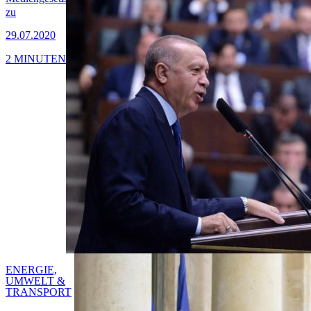
zu
29.07.2020
2 MINUTEN
ENERGIE,
UMWELT &
TRANSPORT