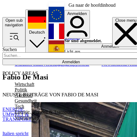
Ga naar de hoofdinhoud
Anmelden
Open sub
Close menu
English
navigation
Deutsch
Français
Sie sind abgemeldet.
Anmelden
Suchen
Licht aus
Español
Anmelden
Ukraine
Politik
Verteidigung
Rapporteur
Newsletters
Event
POLICY AREAS
Fabio De Masi
Wirtschaft
Politik
NEUSTE BEITRÄGE VON FABIO DE MASI
Agrifood
Gesundheit
Tech
ENERGIE,
Energie, Umwelt & Transport
UMWELT &
Verteidigung
TRANSPORT
Italien spricht