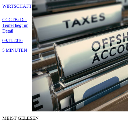
WIRTSCHAFT
CCCTB: Der
Teufel liegt im
Detail
09.11.2016
5 MINUTEN
MEIST GELESEN