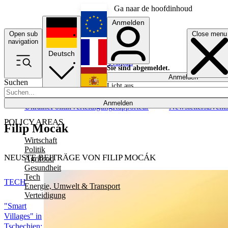
Ga naar de hoofdinhoud
Anmelden
Open sub
Close menu
English
navigation
Deutsch
Français
Sie sind abgemeldet.
Anmelden
Suchen
Licht aus
Español
Anmelden
Ukraine
Politik
Verteidigung
Rapporteur
Newsletters
Event
POLICY AREAS
Filip Mocák
Wirtschaft
Politik
NEUSTE BEITRÄGE VON FILIP MOCÁK
Agrifood
Gesundheit
Tech
TECH
Energie, Umwelt & Transport
Verteidigung
"Smart
Villages" in
Tschechien: