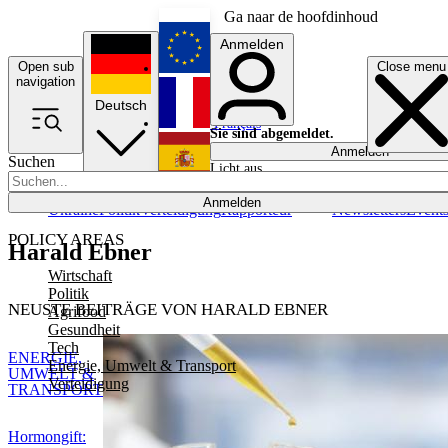
Ga naar de hoofdinhoud
Anmelden
Open sub
Close menu
English
navigation
Deutsch
Français
Sie sind abgemeldet.
Anmelden
Suchen
Licht aus
Español
Anmelden
Ukraine
Politik
Verteidigung
Rapporteur
Newsletters
Event
POLICY AREAS
Harald Ebner
Wirtschaft
Politik
NEUSTE BEITRÄGE VON HARALD EBNER
Agrifood
Gesundheit
Tech
ENERGIE,
Energie, Umwelt & Transport
UMWELT &
Verteidigung
TRANSPORT
Hormongift: