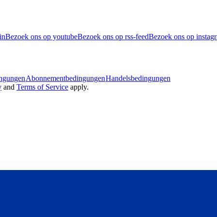
in
Bezoek ons op youtube
Bezoek ons op rss-feed
Bezoek ons op instag
ingungen
Abonnementbedingungen
Handelsbedingungen
y
and
Terms of Service
apply.