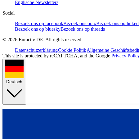
Englische Newsletters
Social
Bezoek ons op facebook
Bezoek ons op x
Bezoek ons op linked
Bezoek ons op bluesky
Bezoek ons op threads
©
2026
Euractiv DE. All rights reserved.
Datenschutzerklärung
Cookie Politik
Allgemeine Geschäftsbed
This site is protected by reCAPTCHA, and the Google
Privacy Polic
Deutsch