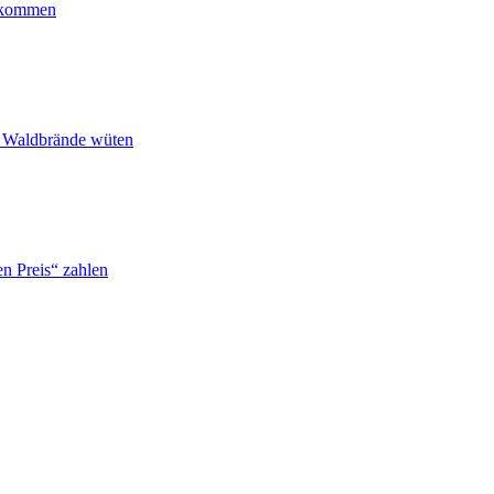
ankommen
n Waldbrände wüten
n Preis“ zahlen