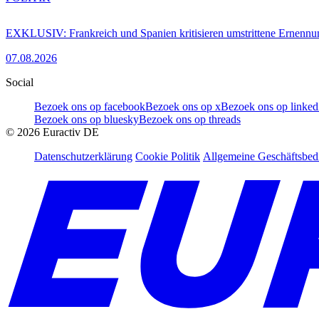
EXKLUSIV: Frankreich und Spanien kritisieren umstrittene Ernennu
07.08.2026
Social
Bezoek ons op facebook
Bezoek ons op x
Bezoek ons op linked
Bezoek ons op bluesky
Bezoek ons op threads
©
2026
Euractiv DE
Datenschutzerklärung
Cookie Politik
Allgemeine Geschäftsbe