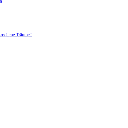
en
brochene Träume“