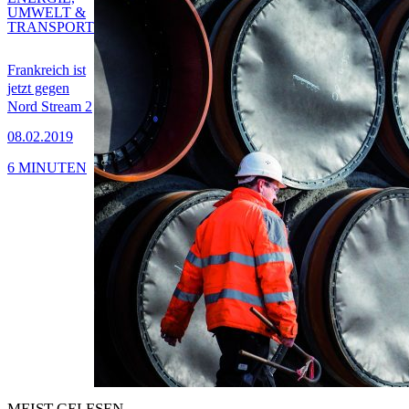
UMWELT &
TRANSPORT
Frankreich ist
jetzt gegen
Nord Stream 2
08.02.2019
6 MINUTEN
MEIST GELESEN