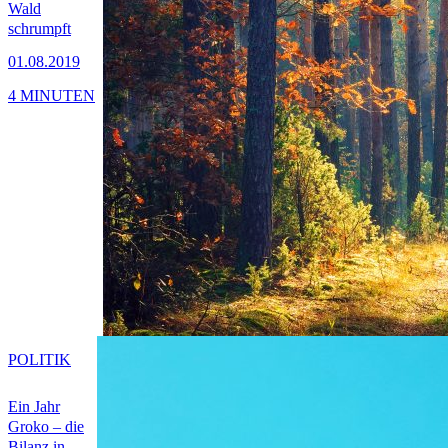
Wald
schrumpft
01.08.2019
4 MINUTEN
POLITIK
Ein Jahr
Groko – die
Bilanz in