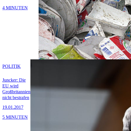
4 MINUTEN
POLITIK
Juncker: Die
EU wird
Großbritannien
nicht bestrafen
19.01.2017
5 MINUTEN