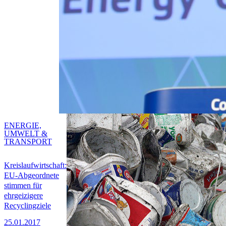
ENERGIE,
UMWELT &
TRANSPORT
Kreislaufwirtschaft:
EU-Abgeordnete
stimmen für
ehrgeizigere
Recyclingziele
25.01.2017