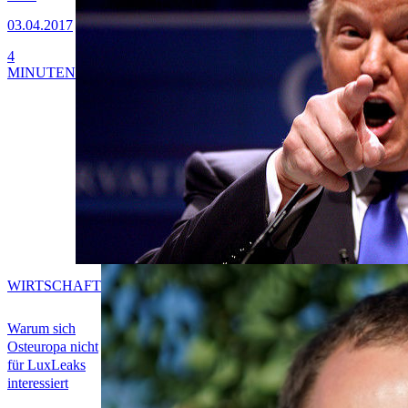
03.04.2017
4
MINUTEN
WIRTSCHAFT
Warum sich
Osteuropa nicht
für LuxLeaks
interessiert