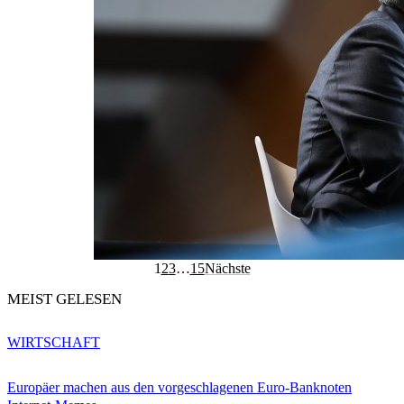
1
2
3
…
15
Nächste
MEIST GELESEN
WIRTSCHAFT
Europäer machen aus den vorgeschlagenen Euro-Banknoten