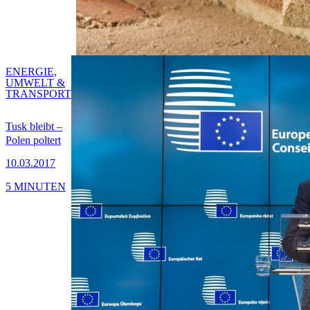
ENERGIE,
UMWELT &
TRANSPORT
Tusk bleibt –
Polen poltert
10.03.2017
5 MINUTEN