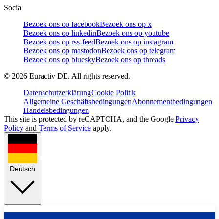
Social
Bezoek ons op facebook
Bezoek ons op x
Bezoek ons op linkedin
Bezoek ons op youtube
Bezoek ons op rss-feed
Bezoek ons op instagram
Bezoek ons op mastodon
Bezoek ons op telegram
Bezoek ons op bluesky
Bezoek ons op threads
©
2026
Euractiv DE. All rights reserved.
Datenschutzerklärung
Cookie Politik
Allgemeine Geschäftsbedingungen
Abonnementbedingungen
Handelsbedingungen
This site is protected by reCAPTCHA, and the Google
Privacy
Policy
and
Terms of Service
apply.
Deutsch