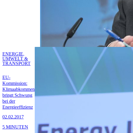
ENERGIE,
UMWELT &
TRANSPORT
EU-
Kommission:
Klimaabkommen
bringt Schwung
bei der
Energieeffizienz
02.02.2017
5 MINUTEN