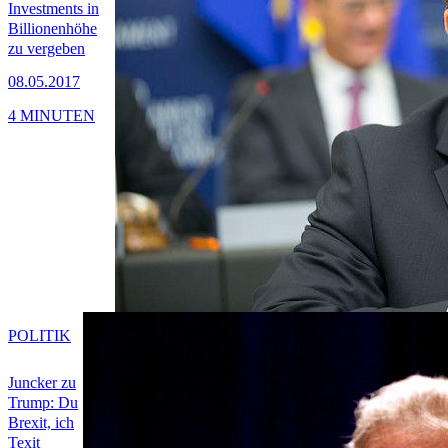
Investments in
Billionenhöhe
zu vergeben
08.05.2017
4 MINUTEN
POLITIK
Juncker zu
Trump: Du
Brexit, ich
Texit