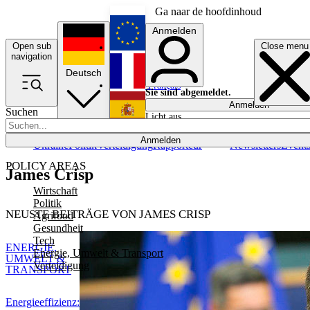
Ga naar de hoofdinhoud
Anmelden
Open sub
Close menu
English
navigation
Deutsch
Français
Sie sind abgemeldet.
Anmelden
Suchen
Licht aus
Español
Anmelden
Ukraine
Politik
Verteidigung
Rapporteur
Newsletters
Event
POLICY AREAS
James Crisp
Wirtschaft
Politik
NEUSTE BEITRÄGE VON JAMES CRISP
Agrifood
Gesundheit
Tech
ENERGIE,
Energie, Umwelt & Transport
UMWELT &
Verteidigung
TRANSPORT
Energieeffizienz: