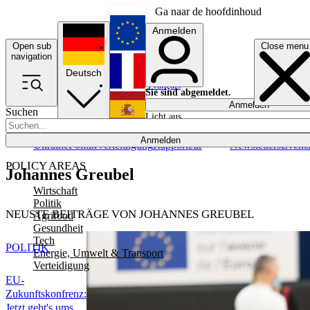
Ga naar de hoofdinhoud
Anmelden
Open sub
Close menu
English
navigation
Deutsch
Français
Sie sind abgemeldet.
Anmelden
Suchen
Licht aus
Español
Anmelden
Ukraine
Politik
Verteidigung
Rapporteur
Newsletters
Event
POLICY AREAS
Johannes Greubel
Wirtschaft
Politik
NEUSTE BEITRÄGE VON JOHANNES GREUBEL
Agrifood
Gesundheit
Tech
POLITIK
Energie, Umwelt & Transport
Verteidigung
EU-
Zukunftskonfrenz:
Jetzt geht's ums