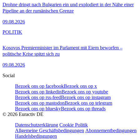
Drohne dringt nach Bulgarien ein und explodiert in der Nähe einer
Pipeline an der rumänischen Grenze
09.08.2026
POLITIK
Kosovos Premierminister im Parlament mit Eiern beworfen –
politische Krise spitzt sich zu
09.08.2026
Social
Bezoek ons op facebook
Bezoek ons op x
Bezoek ons op linkedin
Bezoek ons op youtube
Bezoek ons op rss-feed
Bezoek ons op instagram
Bezoek ons op mastodon
Bezoek ons op telegram
Bezoek ons op bluesky
Bezoek ons op threads
©
2026
Euractiv DE
Datenschutzerklärung
Cookie Politik
Allgemeine Geschäftsbedingungen
Abonnementbedingungen
Handelsbedingungen