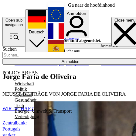
Ga naar de hoofdinhoud
Anmelden
Open sub
Close menu
English
navigation
Deutsch
Français
Sie sind abgemeldet.
Anmelden
Suchen
Licht aus
Español
Anmelden
Ukraine
Politik
Verteidigung
Rapporteur
Newsletters
Event
POLICY AREAS
Jorge Faria de Oliveira
Wirtschaft
Politik
NEUSTE BEITRÄGE VON JORGE FARIA DE OLIVEIRA
Agrifood
Gesundheit
Tech
WIRTSCHAFT
Energie, Umwelt & Transport
Verteidigung
Zentralbank:
Portugals
starker