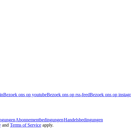
in
Bezoek ons op youtube
Bezoek ons op rss-feed
Bezoek ons op instag
ingungen
Abonnementbedingungen
Handelsbedingungen
y
and
Terms of Service
apply.