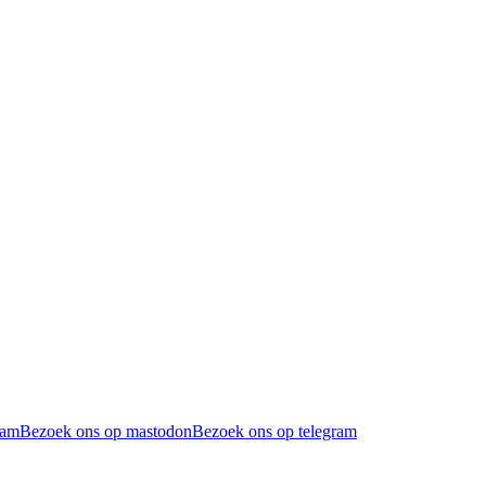
ram
Bezoek ons op mastodon
Bezoek ons op telegram