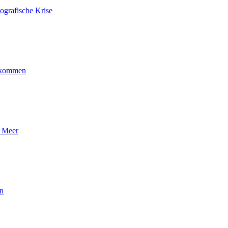
ografische Krise
ankommen
n Meer
en