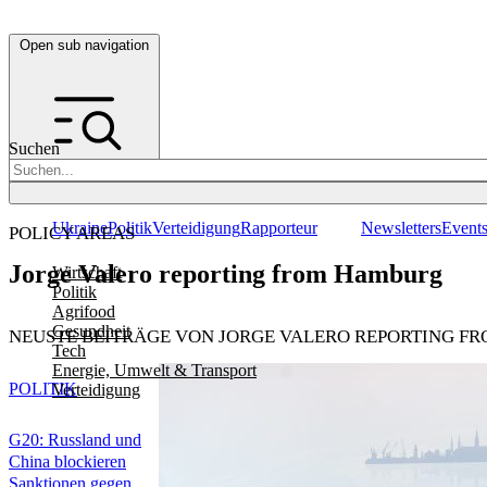
Open sub navigation
Suchen
Ukraine
Politik
Verteidigung
Rapporteur
Newsletters
Event
POLICY AREAS
Jorge Valero reporting from Hamburg
Wirtschaft
Politik
Agrifood
Gesundheit
NEUSTE BEITRÄGE VON JORGE VALERO REPORTING F
Tech
Energie, Umwelt & Transport
POLITIK
Verteidigung
G20: Russland und
China blockieren
Sanktionen gegen