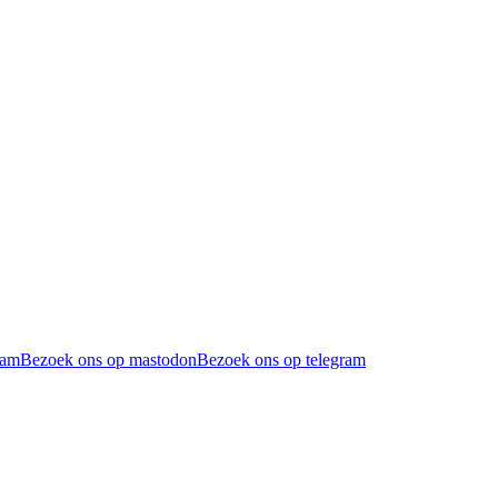
ram
Bezoek ons op mastodon
Bezoek ons op telegram