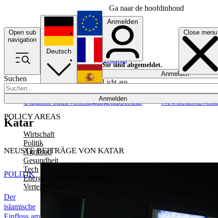
Ga naar de hoofdinhoud
Anmelden
Open sub
Close menu
English
navigation
Deutsch
Français
Sie sind abgemeldet.
Anmelden
Suchen
Licht aus
Español
Anmelden
Ukraine
Politik
Verteidigung
Rapporteur
Newsletters
Event
POLICY AREAS
Katar
Wirtschaft
Politik
NEUSTE BEITRÄGE VON KATAR
Agrifood
Gesundheit
Tech
POLITIK
Energie, Umwelt & Transport
Verteidigung
Der
islamische
Einfluss am