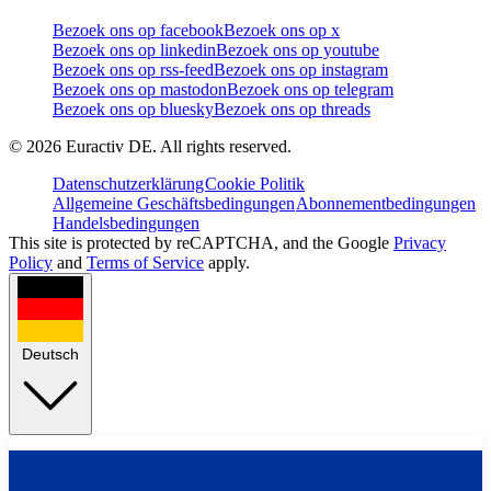
Bezoek ons op facebook
Bezoek ons op x
Bezoek ons op linkedin
Bezoek ons op youtube
Bezoek ons op rss-feed
Bezoek ons op instagram
Bezoek ons op mastodon
Bezoek ons op telegram
Bezoek ons op bluesky
Bezoek ons op threads
©
2026
Euractiv DE. All rights reserved.
Datenschutzerklärung
Cookie Politik
Allgemeine Geschäftsbedingungen
Abonnementbedingungen
Handelsbedingungen
This site is protected by reCAPTCHA, and the Google
Privacy
Policy
and
Terms of Service
apply.
Deutsch