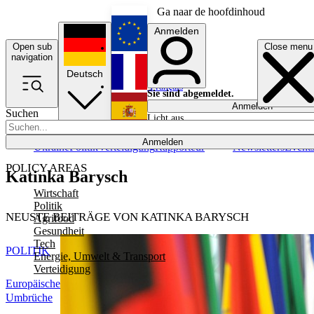
Ga naar de hoofdinhoud
Anmelden
Open sub
Close menu
English
navigation
Deutsch
Français
Sie sind abgemeldet.
Anmelden
Suchen
Licht aus
Español
Anmelden
Ukraine
Politik
Verteidigung
Rapporteur
Newsletters
Event
POLICY AREAS
Katinka Barysch
Wirtschaft
Politik
NEUSTE BEITRÄGE VON KATINKA BARYSCH
Agrifood
Gesundheit
Tech
POLITIK
Energie, Umwelt & Transport
Verteidigung
Europäische
Umbrüche