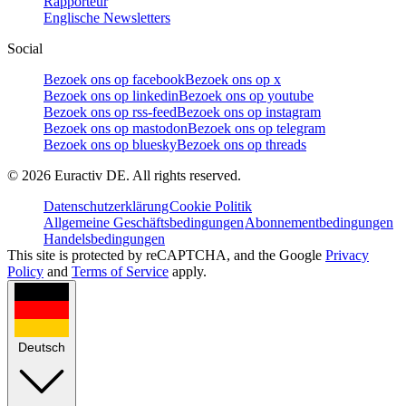
Rapporteur
Englische Newsletters
Social
Bezoek ons op facebook
Bezoek ons op x
Bezoek ons op linkedin
Bezoek ons op youtube
Bezoek ons op rss-feed
Bezoek ons op instagram
Bezoek ons op mastodon
Bezoek ons op telegram
Bezoek ons op bluesky
Bezoek ons op threads
©
2026
Euractiv DE. All rights reserved.
Datenschutzerklärung
Cookie Politik
Allgemeine Geschäftsbedingungen
Abonnementbedingungen
Handelsbedingungen
This site is protected by reCAPTCHA, and the Google
Privacy
Policy
and
Terms of Service
apply.
Deutsch