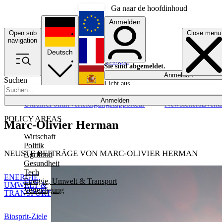
Ga naar de hoofdinhoud
Anmelden
Open sub
Close menu
English
navigation
Deutsch
Français
Sie sind abgemeldet.
Anmelden
Suchen
Licht aus
Español
Anmelden
Ukraine
Politik
Verteidigung
Rapporteur
Newsletters
Event
POLICY AREAS
Marc-Olivier Herman
Wirtschaft
Politik
NEUSTE BEITRÄGE VON MARC-OLIVIER HERMAN
Agrifood
Gesundheit
Tech
ENERGIE,
Energie, Umwelt & Transport
UMWELT &
Verteidigung
TRANSPORT
Biosprit-Ziele