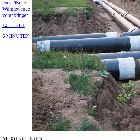
europäische
Wärmewende
voranbringen
14.12.2021
6 MINUTEN
MEIST GELESEN