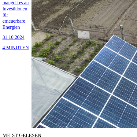
mangelt es an
Investitionen
für
erneuerbare
Energien
31.10.2024
4 MINUTEN
MEIST GELESEN