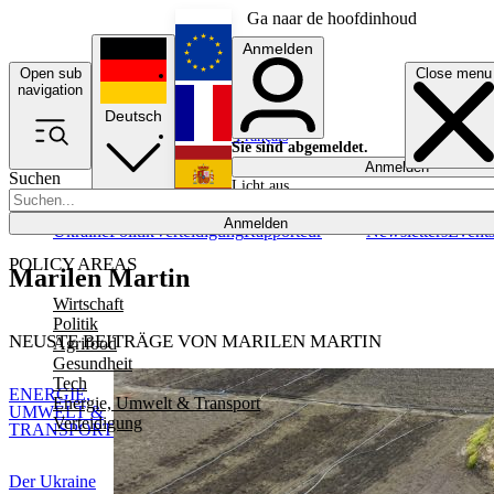
Ga naar de hoofdinhoud
Anmelden
Open sub
Close menu
English
navigation
Deutsch
Français
Sie sind abgemeldet.
Anmelden
Suchen
Licht aus
Español
Anmelden
Ukraine
Politik
Verteidigung
Rapporteur
Newsletters
Event
POLICY AREAS
Marilen Martin
Wirtschaft
Politik
NEUSTE BEITRÄGE VON MARILEN MARTIN
Agrifood
Gesundheit
Tech
ENERGIE,
Energie, Umwelt & Transport
UMWELT &
Verteidigung
TRANSPORT
Der Ukraine