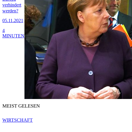
verhindert
werden?
05.11.2021
4
MINUTEN
MEIST GELESEN
WIRTSCHAFT