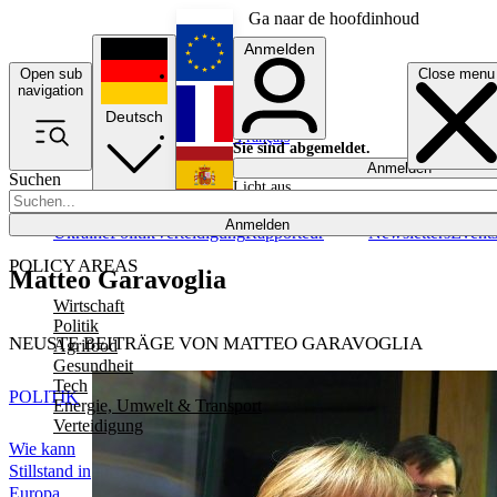
Ga naar de hoofdinhoud
Anmelden
Open sub
Close menu
English
navigation
Deutsch
Français
Sie sind abgemeldet.
Anmelden
Suchen
Licht aus
Español
Anmelden
Ukraine
Politik
Verteidigung
Rapporteur
Newsletters
Event
POLICY AREAS
Matteo Garavoglia
Wirtschaft
Politik
NEUSTE BEITRÄGE VON MATTEO GARAVOGLIA
Agrifood
Gesundheit
Tech
POLITIK
Energie, Umwelt & Transport
Verteidigung
Wie kann
Stillstand in
Europa