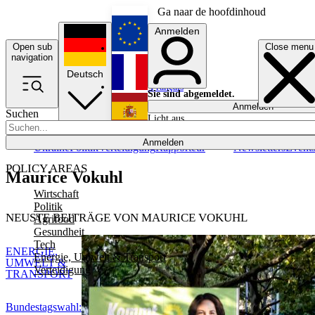
Ga naar de hoofdinhoud
Anmelden
Open sub
Close menu
English
navigation
Deutsch
Français
Sie sind abgemeldet.
Anmelden
Suchen
Licht aus
Español
Anmelden
Ukraine
Politik
Verteidigung
Rapporteur
Newsletters
Event
POLICY AREAS
Maurice Vokuhl
Wirtschaft
Politik
NEUSTE BEITRÄGE VON MAURICE VOKUHL
Agrifood
Gesundheit
Tech
ENERGIE,
Energie, Umwelt & Transport
UMWELT &
Verteidigung
TRANSPORT
Bundestagswahl: