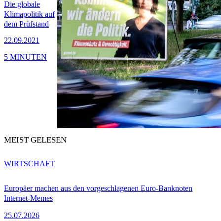
Die globale
Klimapolitik auf
dem Prüfstand
22.09.2021
5 MINUTEN
MEIST GELESEN
WIRTSCHAFT
Europäer machen aus den vorgeschlagenen Euro-Banknoten
Internet-Memes
25.07.2026