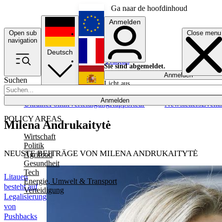
Ga naar de hoofdinhoud
Anmelden
Open sub
Close menu
English
navigation
Deutsch
Français
Sie sind abgemeldet.
Anmelden
Suchen
Licht aus
Español
Anmelden
Ukraine
Politik
Verteidigung
Rapporteur
Newsletters
Event
POLICY AREAS
Milena Andrukaitytė
Wirtschaft
Politik
NEUSTE BEITRÄGE VON MILENA ANDRUKAITYTĖ
Agrifood
Gesundheit
Tech
Litauen
Energie, Umwelt & Transport
besteht auf
Verteidigung
Legalisierung
von
Pushbacks