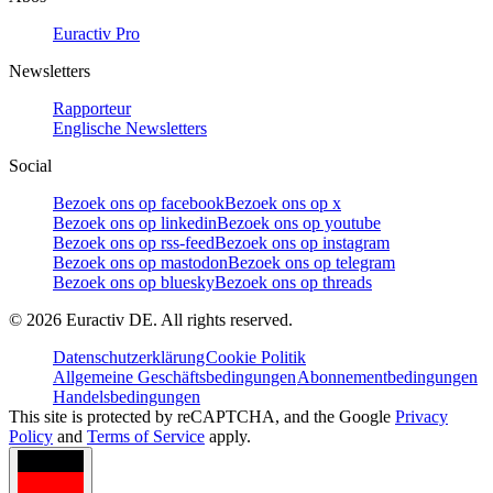
Euractiv Pro
Newsletters
Rapporteur
Englische Newsletters
Social
Bezoek ons op facebook
Bezoek ons op x
Bezoek ons op linkedin
Bezoek ons op youtube
Bezoek ons op rss-feed
Bezoek ons op instagram
Bezoek ons op mastodon
Bezoek ons op telegram
Bezoek ons op bluesky
Bezoek ons op threads
©
2026
Euractiv DE. All rights reserved.
Datenschutzerklärung
Cookie Politik
Allgemeine Geschäftsbedingungen
Abonnementbedingungen
Handelsbedingungen
This site is protected by reCAPTCHA, and the Google
Privacy
Policy
and
Terms of Service
apply.