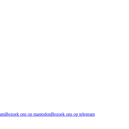
ram
Bezoek ons op mastodon
Bezoek ons op telegram