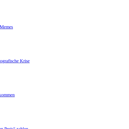
t-Memes
ografische Krise
ankommen
n Preis“ zahlen