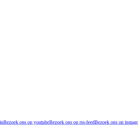
in
Bezoek ons op youtube
Bezoek ons op rss-feed
Bezoek ons op instag