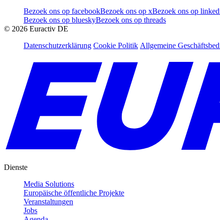
Bezoek ons op facebook
Bezoek ons op x
Bezoek ons op linked
Bezoek ons op bluesky
Bezoek ons op threads
©
2026
Euractiv DE
Datenschutzerklärung
Cookie Politik
Allgemeine Geschäftsbe
Dienste
Media Solutions
Europäische öffentliche Projekte
Veranstaltungen
Jobs
Agenda