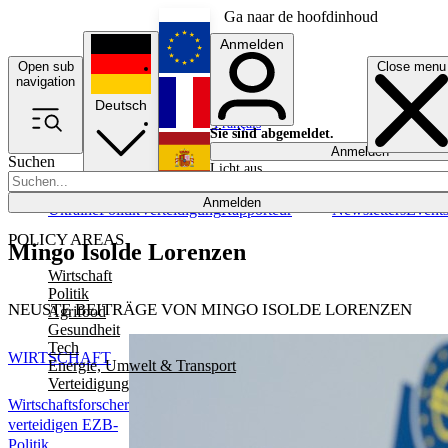
Ga naar de hoofdinhoud
Anmelden
Open sub
Close menu
English
navigation
Deutsch
Français
Sie sind abgemeldet.
Anmelden
Suchen
Licht aus
Español
Anmelden
Ukraine
Politik
Verteidigung
Rapporteur
Newsletters
Event
POLICY AREAS
Mingo Isolde Lorenzen
Wirtschaft
Politik
NEUSTE BEITRÄGE VON MINGO ISOLDE LORENZEN
Agrifood
Gesundheit
Tech
WIRTSCHAFT
Energie, Umwelt & Transport
Verteidigung
Wirtschaftsforscher
verteidigen EZB-
Politik