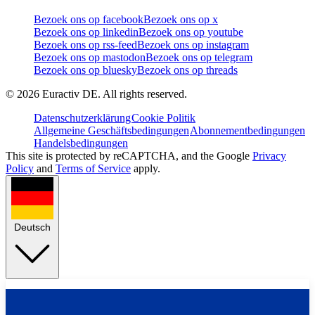
Bezoek ons op facebook
Bezoek ons op x
Bezoek ons op linkedin
Bezoek ons op youtube
Bezoek ons op rss-feed
Bezoek ons op instagram
Bezoek ons op mastodon
Bezoek ons op telegram
Bezoek ons op bluesky
Bezoek ons op threads
©
2026
Euractiv DE. All rights reserved.
Datenschutzerklärung
Cookie Politik
Allgemeine Geschäftsbedingungen
Abonnementbedingungen
Handelsbedingungen
This site is protected by reCAPTCHA, and the Google
Privacy
Policy
and
Terms of Service
apply.
Deutsch