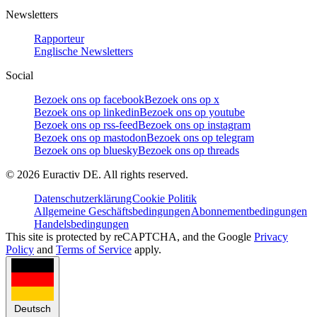
Newsletters
Rapporteur
Englische Newsletters
Social
Bezoek ons op facebook
Bezoek ons op x
Bezoek ons op linkedin
Bezoek ons op youtube
Bezoek ons op rss-feed
Bezoek ons op instagram
Bezoek ons op mastodon
Bezoek ons op telegram
Bezoek ons op bluesky
Bezoek ons op threads
©
2026
Euractiv DE. All rights reserved.
Datenschutzerklärung
Cookie Politik
Allgemeine Geschäftsbedingungen
Abonnementbedingungen
Handelsbedingungen
This site is protected by reCAPTCHA, and the Google
Privacy
Policy
and
Terms of Service
apply.
Deutsch