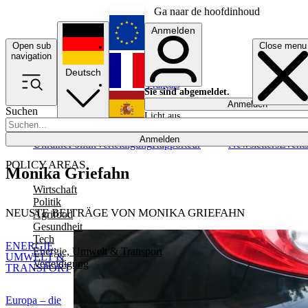
Ga naar de hoofdinhoud
Anmelden
Open sub
Close menu
English
navigation
Deutsch
Français
Sie sind abgemeldet.
Anmelden
Suchen
Licht aus
Español
Anmelden
Ukraine
Politik
Verteidigung
Rapporteur
Newsletters
Event
POLICY AREAS
Monika Griefahn
Wirtschaft
Politik
NEUSTE BEITRÄGE VON MONIKA GRIEFAHN
Agrifood
Gesundheit
Tech
ENERGIE,
Energie, Umwelt & Transport
UMWELT &
Verteidigung
TRANSPORT
Europa – die