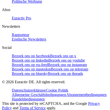
Politische Werbung
Abos
Euractiv Pro
Newsletters
Rapporteur
Englische Newsletters
Social
Bezoek ons op facebook
Bezoek ons op x
Bezoek ons op linkedin
Bezoek ons op youtube
Bezoek ons op rss-feed
Bezoek ons op instagram
Bezoek ons op mastodon
Bezoek ons op telegram
Bezoek ons op bluesky
Bezoek ons op threads
©
2026
Euractiv DE. All rights reserved.
Datenschutzerklärung
Cookie Politik
Allgemeine Geschäftsbedingungen
Abonnementbedingungen
Handelsbedingungen
This site is protected by reCAPTCHA, and the Google
Privacy
Policy
and
Terms of Service
apply.