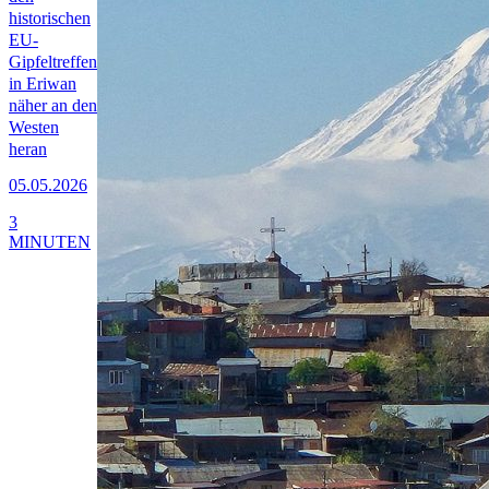
historischen
EU-
Gipfeltreffen
in Eriwan
näher an den
Westen
heran
05.05.2026
3
MINUTEN