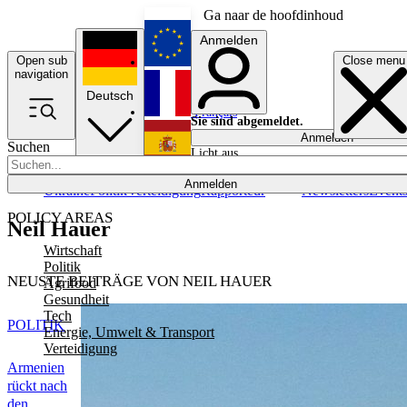
Ga naar de hoofdinhoud
Anmelden
Open sub
Close menu
English
navigation
Deutsch
Français
Sie sind abgemeldet.
Anmelden
Suchen
Licht aus
Español
Anmelden
Ukraine
Politik
Verteidigung
Rapporteur
Newsletters
Event
POLICY AREAS
Neil Hauer
Wirtschaft
Politik
NEUSTE BEITRÄGE VON NEIL HAUER
Agrifood
Gesundheit
Tech
POLITIK
Energie, Umwelt & Transport
Verteidigung
Armenien
rückt nach
den