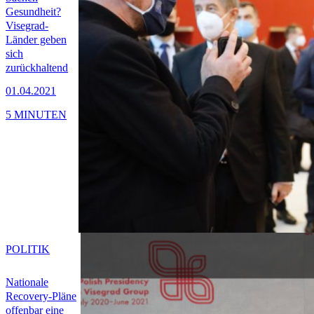
Gesundheit?
Visegrad-
Länder geben
sich
zurückhaltend
01.04.2021
5 MINUTEN
POLITIK
Nationale
Recovery-Pläne
offenbar eine