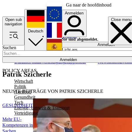
Ga naar de hoofdinhoud
Anmelden
Open sub
Close menu
English
navigation
Deutsch
Français
Sie sind abgemeldet.
Anmelden
Suchen
Licht aus
Español
Anmelden
Ukraine
Politik
Verteidigung
Rapporteur
Newsletters
Event
POLICY AREAS
Patrik Szicherle
Wirtschaft
Politik
NEUSTE BEITRÄGE VON PATRIK SZICHERLE
Agrifood
Gesundheit
Tech
GESUNDHEIT
Energie, Umwelt & Transport
Verteidigung
Mehr EU-
Kompetenzen in
Sachen