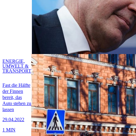
ENERGIE,
UMWELT &
TRANSPORT
Fast die Hälfte
der Finnen
bereit, das
Auto stehen zu
lassen
29.04.2022
1 MIN