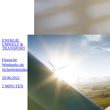
ENERGIE,
UMWELT &
TRANSPORT
Finnische
Windparks als
Sicherheitsrisiko
20.06.2022
2 MINUTEN