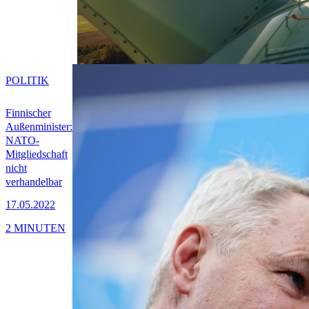
POLITIK
Finnischer
Außenminister:
NATO-
Mitgliedschaft
nicht
verhandelbar
17.05.2022
2 MINUTEN