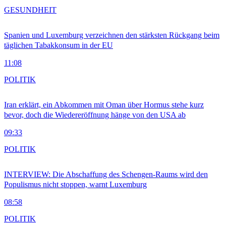
GESUNDHEIT
Spanien und Luxemburg verzeichnen den stärksten Rückgang beim
täglichen Tabakkonsum in der EU
11:08
POLITIK
Iran erklärt, ein Abkommen mit Oman über Hormus stehe kurz
bevor, doch die Wiedereröffnung hänge von den USA ab
09:33
POLITIK
INTERVIEW: Die Abschaffung des Schengen-Raums wird den
Populismus nicht stoppen, warnt Luxemburg
08:58
POLITIK