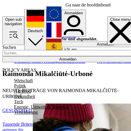
Ga naar de hoofdinhoud
Anmelden
Open sub
Close menu
English
navigation
Deutsch
Français
Sie sind abgemeldet.
Anmelden
Suchen
Licht aus
Español
Anmelden
Ukraine
Politik
Verteidigung
Rapporteur
Newsletters
Event
POLICY AREAS
Raimonda Mikalčiūtė-Urbonė
Wirtschaft
Politik
NEUSTE BEITRÄGE VON RAIMONDA MIKALČIŪTĖ-
Agrifood
URBONĖ
Gesundheit
Tech
Energie, Umwelt & Transport
GESUNDHEIT
Verteidigung
Tausende Briten
strömen für