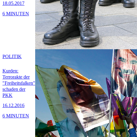
18.05.2017
6 MINUTEN
POLITIK
Kurden:
Terrorakte der
"Freiheitsfalken"
schaden der
PKK
16.12.2016
6 MINUTEN