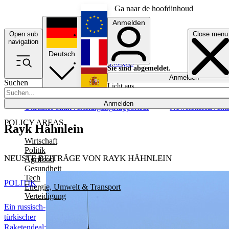
Ga naar de hoofdinhoud
Anmelden
Open sub
Close menu
English
navigation
Deutsch
Français
Sie sind abgemeldet.
Anmelden
Suchen
Licht aus
Español
Anmelden
Ukraine
Politik
Verteidigung
Rapporteur
Newsletters
Event
POLICY AREAS
Rayk Hähnlein
Wirtschaft
Politik
NEUSTE BEITRÄGE VON RAYK HÄHNLEIN
Agrifood
Gesundheit
Tech
POLITIK
Energie, Umwelt & Transport
Verteidigung
Ein russisch-
türkischer
Raketendeal: