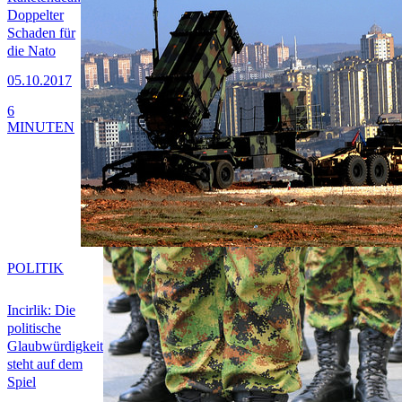
Doppelter
Schaden für
die Nato
05.10.2017
6
MINUTEN
POLITIK
Incirlik: Die
politische
Glaubwürdigkeit
steht auf dem
Spiel