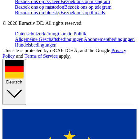
Bezoek ons op rss-feed
Bezoek ons op instagram
Bezoek ons op mastodon
Bezoek ons op telegram
Bezoek ons op bluesky
Bezoek ons op threads
©
2026
Euractiv DE. All rights reserved.
Datenschutzerklärung
Cookie Politik
Allgemeine Geschäftsbedingungen
Abonnementbedingungen
Handelsbedingungen
This site is protected by reCAPTCHA, and the Google
Privacy
Policy
and
Terms of Service
apply.
Deutsch