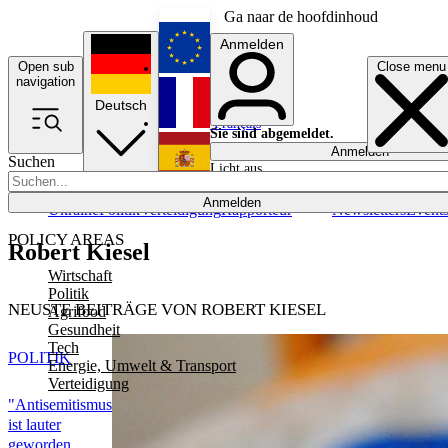
Ga naar de hoofdinhoud
Anmelden
Open sub
Close menu
English
navigation
Deutsch
Français
Sie sind abgemeldet.
Anmelden
Suchen
Licht aus
Español
Anmelden
Ukraine
Politik
Verteidigung
Rapporteur
Newsletters
Event
POLICY AREAS
Robert Kiesel
Wirtschaft
Politik
NEUSTE BEITRÄGE VON ROBERT KIESEL
Agrifood
Gesundheit
Tech
POLITIK
Energie, Umwelt & Transport
Verteidigung
"Antisemitismus
ist lauter
geworden,