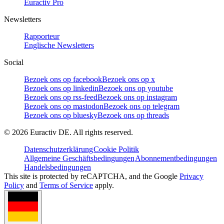
Euractiv Pro
Newsletters
Rapporteur
Englische Newsletters
Social
Bezoek ons op facebook
Bezoek ons op x
Bezoek ons op linkedin
Bezoek ons op youtube
Bezoek ons op rss-feed
Bezoek ons op instagram
Bezoek ons op mastodon
Bezoek ons op telegram
Bezoek ons op bluesky
Bezoek ons op threads
©
2026
Euractiv DE. All rights reserved.
Datenschutzerklärung
Cookie Politik
Allgemeine Geschäftsbedingungen
Abonnementbedingungen
Handelsbedingungen
This site is protected by reCAPTCHA, and the Google
Privacy
Policy
and
Terms of Service
apply.