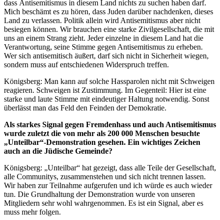
dass Antisemitismus in diesem Land nichts zu suchen haben darf.
Mich beschämt es zu hören, dass Juden darüber nachdenken, dieses
Land zu verlassen. Politik allein wird Antisemitismus aber nicht
besiegen können. Wir brauchen eine starke Zivilgesellschaft, die mit
uns an einem Strang zieht. Jeder einzelne in diesem Land hat die
Verantwortung, seine Stimme gegen Antisemitismus zu erheben.
Wer sich antisemitisch äußert, darf sich nicht in Sicherheit wiegen,
sondern muss auf entschiedenen Widerspruch treffen.
Königsberg: Man kann auf solche Hassparolen nicht mit Schweigen
reagieren. Schweigen ist Zustimmung. Im Gegenteil: Hier ist eine
starke und laute Stimme mit eindeutiger Haltung notwendig. Sonst
überlässt man das Feld den Feinden der Demokratie.
Als starkes Signal gegen Fremdenhass und auch Antisemitismus
wurde zuletzt die von mehr als 200 000 Menschen besuchte
„Unteilbar“-Demonstration gesehen. Ein wichtiges Zeichen
auch an die Jüdische Gemeinde?
Königsberg: „Unteilbar“ hat gezeigt, dass alle Teile der Gesellschaft,
alle Communitys, zusammenstehen und sich nicht trennen lassen.
Wir haben zur Teilnahme aufgerufen und ich würde es auch wieder
tun. Die Grundhaltung der Demonstration wurde von unseren
Mitgliedern sehr wohl wahrgenommen. Es ist ein Signal, aber es
muss mehr folgen.