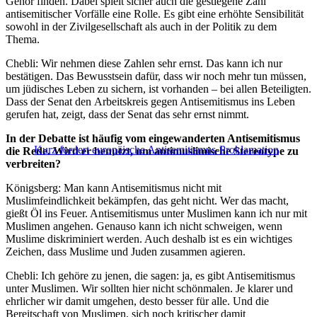
Gehör finden. Dabei spielt sicher auch die gestiegene Zahl
antisemitischer Vorfälle eine Rolle. Es gibt eine erhöhte Sensibilität
sowohl in der Zivilgesellschaft als auch in der Politik zu dem
Thema.
Chebli: Wir nehmen diese Zahlen sehr ernst. Das kann ich nur
bestätigen. Das Bewusstsein dafür, dass wir noch mehr tun müssen,
um jüdisches Leben zu sichern, ist vorhanden – bei allen Beteiligten.
Dass der Senat den Arbeitskreis gegen Antisemitismus ins Leben
gerufen hat, zeigt, dass der Senat das sehr ernst nimmt.
In der Debatte ist häufig vom eingewanderten Antisemitismus
Kurz fordert europäische Antisemitismus-Proklamation
die Rede. Wird er benutzt, um antimuslimische Stereotype zu
verbreiten?
Königsberg: Man kann Antisemitismus nicht mit
Muslimfeindlichkeit bekämpfen, das geht nicht. Wer das macht,
gießt Öl ins Feuer. Antisemitismus unter Muslimen kann ich nur mit
Muslimen angehen. Genauso kann ich nicht schweigen, wenn
Muslime diskriminiert werden. Auch deshalb ist es ein wichtiges
Zeichen, dass Muslime und Juden zusammen agieren.
Chebli: Ich gehöre zu jenen, die sagen: ja, es gibt Antisemitismus
unter Muslimen. Wir sollten hier nicht schönmalen. Je klarer und
ehrlicher wir damit umgehen, desto besser für alle. Und die
Bereitschaft von Muslimen, sich noch kritischer damit