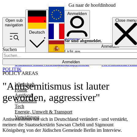
Ga naar de hoofdinhoud
Anmelden
Open sub
Close menu
English
navigation
Deutsch
Français
Sie sind abgemeldet.
Anmelden
Suchen
Licht aus
Español
Anmelden
Ukraine
Politik
Verteidigung
Rapporteur
Newsletters
Event
POLITIK
POLICY AREAS
"Antisemitismus ist lauter
Wirtschaft
Politik
geworden, aggressiver"
Agrifood
Gesundheit
Tech
Energie, Umwelt & Transport
Verteidigung
Antisemisitmus hat sich in Deutschland verändert - und verstärkt,
meinen die Staatssekretärin Sawsan Chebli und Sigmount
Königsberg von der Jüdischen Gemeinde Berlin im Interview.