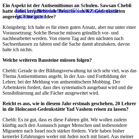
Ein Aspekt ist der Antisemitismus an Schulen. Sawsan Chebli
Jüdische Gemeinden fordern EU-Aktionsplan gegen
hatte dabei verpflichtende Besuche von KZ-Gedenkstätten
Antisemitismus
angeregt. Eine gute Idee?
Königsberg: Ich halte es für einen guten Ansatz, aber nur unter einer
Voraussetzung: Solche Besuche müssen gründlich vor- und
nachbearbeitet werden. Von einem Tag auf den nächsten nach
Sachsenhausen zu fahren und die Sache damit abzuhaken, davon
halte ich nichts.
Welche weiteren Bausteine müssen folgen?
Chebli: Gerade in der Bildungsverwaltung tut sich sehr viel, was das
Thema Antisemitismus angeht. In der Aus- und Fortbildung der
Lehrer, bei der Meldung von antisemitischem Mobbing. Der
Arbeitskreis fordert, dass dies systematisch ausgebaut wird und die
Sensibilisierung auf alle Fächer ausgeweitet wird.
Reicht es aus, wie in diesem Jahr erstmals geschehen, 20 Lehrer
in die Holocaust-Gedenkstätte Yad Vashem reisen zu lassen?
Chebli: Es ist gut, dass es diese Fahrten gibt. Wir wollen zudem
künftig auch den Austausch junger Menschen und insbesondere
Migranten nach Israel noch stärker fördern. Viele haben bisher
keinerlei Erfahrungen weder mit Juden noch mit Israel. Aus meiner