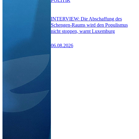
POLITIK
INTERVIEW: Die Abschaffung des
Schengen-Raums wird den Populismus
nicht stoppen, warnt Luxemburg
06.08.2026