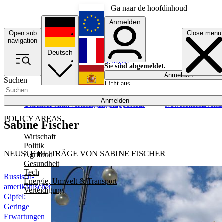
Ga naar de hoofdinhoud
Anmelden
Open sub
Close menu
English
navigation
Deutsch
Français
Sie sind abgemeldet.
Anmelden
Suchen
Licht aus
Español
Anmelden
Ukraine
Politik
Verteidigung
Rapporteur
Newsletters
Event
POLICY AREAS
Sabine Fischer
Wirtschaft
Politik
NEUSTE BEITRÄGE VON SABINE FISCHER
Agrifood
Gesundheit
Tech
Russisch-
Energie, Umwelt & Transport
amerikanischer
Verteidigung
Gipfel:
Geringe
Erwartungen