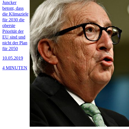
Juncker
betont, dass
die Klimaziele
für 2030 die
oberste
Priorität der
EU sind und
nicht der Plan
für 2050
10.05.2019
4 MINUTEN