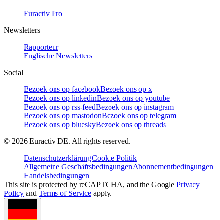
Euractiv Pro
Newsletters
Rapporteur
Englische Newsletters
Social
Bezoek ons op facebook
Bezoek ons op x
Bezoek ons op linkedin
Bezoek ons op youtube
Bezoek ons op rss-feed
Bezoek ons op instagram
Bezoek ons op mastodon
Bezoek ons op telegram
Bezoek ons op bluesky
Bezoek ons op threads
©
2026
Euractiv DE. All rights reserved.
Datenschutzerklärung
Cookie Politik
Allgemeine Geschäftsbedingungen
Abonnementbedingungen
Handelsbedingungen
This site is protected by reCAPTCHA, and the Google
Privacy
Policy
and
Terms of Service
apply.