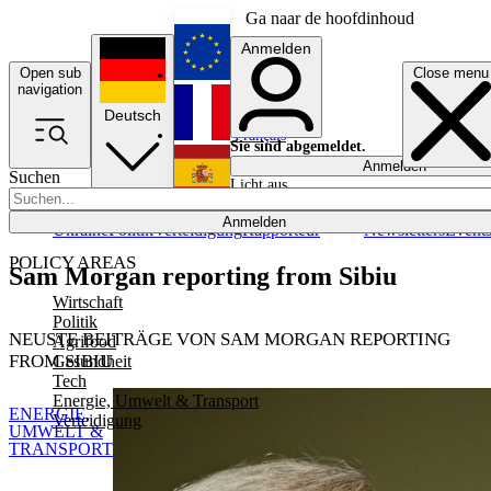
Ga naar de hoofdinhoud
Anmelden
Open sub
Close menu
English
navigation
Deutsch
Français
Sie sind abgemeldet.
Anmelden
Suchen
Licht aus
Español
Anmelden
Ukraine
Politik
Verteidigung
Rapporteur
Newsletters
Event
POLICY AREAS
Sam Morgan reporting from Sibiu
Wirtschaft
Politik
NEUSTE BEITRÄGE VON SAM MORGAN REPORTING
Agrifood
FROM SIBIU
Gesundheit
Tech
Energie, Umwelt & Transport
ENERGIE,
Verteidigung
UMWELT &
TRANSPORT