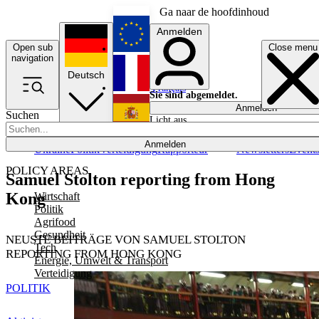
Ga naar de hoofdinhoud
Anmelden
Open sub
Close menu
English
navigation
Deutsch
Français
Sie sind abgemeldet.
Anmelden
Suchen
Licht aus
Español
Anmelden
Ukraine
Politik
Verteidigung
Rapporteur
Newsletters
Event
POLICY AREAS
Samuel Stolton reporting from Hong
Kong
Wirtschaft
Politik
Agrifood
Gesundheit
NEUSTE BEITRÄGE VON SAMUEL STOLTON
Tech
REPORTING FROM HONG KONG
Energie, Umwelt & Transport
Verteidigung
POLITIK