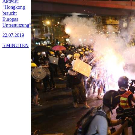
Aktivist:
"Hongkong
braucht
Europas
Unterstützung"
22.07.2019
5 MINUTEN