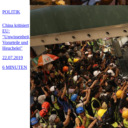
POLITIK
China kritisiert
EU:
"Unwissenheit,
Vorurteile und
Heuchelei"
22.07.2019
6 MINUTEN