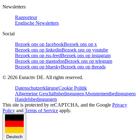
Newsletters
Rapporteur
Englische Newsletters
Social
Bezoek ons op facebook
Bezoek ons op x
Bezoek ons op linkedin
Bezoek ons op youtube
Bezoek ons op rss-feed
Bezoek ons op instagram
Bezoek ons op mastodon
Bezoek ons op telegram
Bezoek ons op bluesky
Bezoek ons op threads
©
2026
Euractiv DE. All rights reserved.
Datenschutzerklärung
Cookie Politik
Allgemeine Geschäftsbedingungen
Abonnementbedingungen
Handelsbedingungen
This site is protected by reCAPTCHA, and the Google
Privacy
Policy
and
Terms of Service
apply.
Deutsch