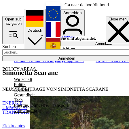
Ga naar de hoofdinhoud
Anmelden
Open sub
Close menu
English
navigation
Deutsch
Français
Sie sind abgemeldet.
Anmelden
Suchen
Licht aus
Español
Anmelden
Ukraine
Politik
Verteidigung
Rapporteur
Newsletters
Event
POLICY AREAS
Simonetta Scarane
Wirtschaft
Politik
NEUSTE BEITRÄGE VON SIMONETTA SCARANE
Agrifood
Gesundheit
Tech
ENERGIE,
Energie, Umwelt & Transport
UMWELT &
Verteidigung
TRANSPORT
Elektroautos