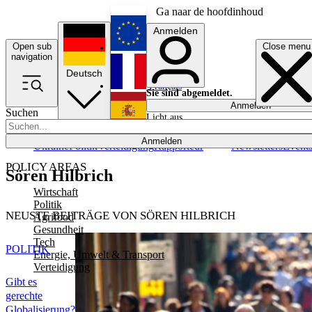
Ga naar de hoofdinhoud
Anmelden
Open sub
Close menu
English
navigation
Deutsch
Français
Sie sind abgemeldet.
Anmelden
Suchen
Licht aus
Español
Anmelden
Ukraine
Politik
Verteidigung
Rapporteur
Newsletters
Event
POLICY AREAS
Sören Hilbrich
Wirtschaft
Politik
NEUSTE BEITRÄGE VON SÖREN HILBRICH
Agrifood
Gesundheit
Tech
POLITIK
Energie, Umwelt & Transport
Verteidigung
Gibt es
gerechte
Globalisierung?