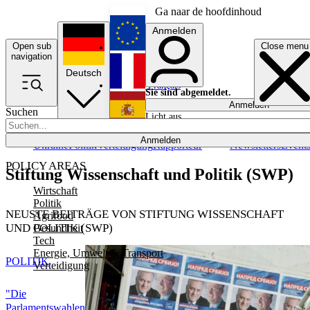
Ga naar de hoofdinhoud
Anmelden
Open sub
Close menu
English
navigation
Deutsch
Français
Sie sind abgemeldet.
Anmelden
Suchen
Licht aus
Español
Anmelden
Ukraine
Politik
Verteidigung
Rapporteur
Newsletters
Event
POLICY AREAS
Stiftung Wissenschaft und Politik (SWP)
Wirtschaft
Politik
NEUSTE BEITRÄGE VON STIFTUNG WISSENSCHAFT
Agrifood
UND POLITIK (SWP)
Gesundheit
Tech
Energie, Umwelt & Transport
POLITIK
Verteidigung
"Die
Parlamentswahlen