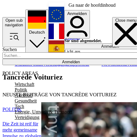
Ga naar de hoofdinhoud
Anmelden
Open sub
Close menu
English
navigation
Deutsch
Français
Sie sind abgemeldet.
Anmelden
Suchen
Licht aus
Español
Anmelden
Ukraine
Politik
Verteidigung
Rapporteur
Newsletters
Event
POLICY AREAS
Tancrède Voituriez
Wirtschaft
Politik
NEUSTE BEITRÄGE VON TANCRÈDE VOITURIEZ
Agrifood
Gesundheit
Tech
POLITIK
Energie, Umwelt & Transport
Verteidigung
Die Zeit ist reif für
mehr gemeinsame
Impulse zu globalen