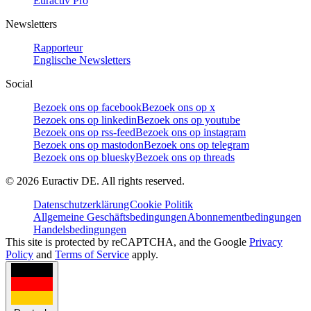
Euractiv Pro
Newsletters
Rapporteur
Englische Newsletters
Social
Bezoek ons op facebook
Bezoek ons op x
Bezoek ons op linkedin
Bezoek ons op youtube
Bezoek ons op rss-feed
Bezoek ons op instagram
Bezoek ons op mastodon
Bezoek ons op telegram
Bezoek ons op bluesky
Bezoek ons op threads
©
2026
Euractiv DE. All rights reserved.
Datenschutzerklärung
Cookie Politik
Allgemeine Geschäftsbedingungen
Abonnementbedingungen
Handelsbedingungen
This site is protected by reCAPTCHA, and the Google
Privacy
Policy
and
Terms of Service
apply.