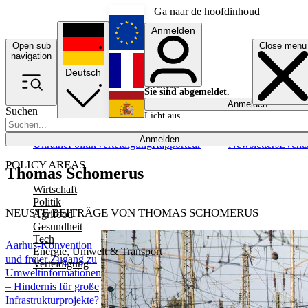
Ga naar de hoofdinhoud
Anmelden
Open sub
Close menu
English
navigation
Deutsch
Français
Sie sind abgemeldet.
Anmelden
Suchen
Licht aus
Español
Anmelden
Ukraine
Politik
Verteidigung
Rapporteur
Newsletters
Event
POLICY AREAS
Thomas Schomerus
Wirtschaft
Politik
NEUSTE BEITRÄGE VON THOMAS SCHOMERUS
Agrifood
Gesundheit
Tech
Aarhus-Konvention
Energie, Umwelt & Transport
und freier Zugang zu
Verteidigung
Umweltinformationen
– Hindernis für große
Infrastrukturprojekte?