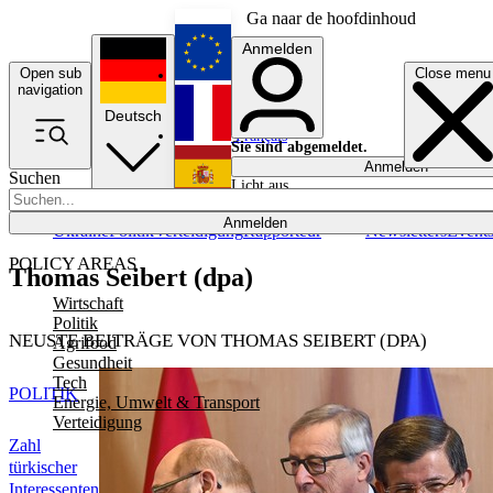
Ga naar de hoofdinhoud
Anmelden
Open sub
Close menu
English
navigation
Deutsch
Français
Sie sind abgemeldet.
Anmelden
Suchen
Licht aus
Español
Anmelden
Ukraine
Politik
Verteidigung
Rapporteur
Newsletters
Event
POLICY AREAS
Thomas Seibert (dpa)
Wirtschaft
Politik
NEUSTE BEITRÄGE VON THOMAS SEIBERT (DPA)
Agrifood
Gesundheit
Tech
POLITIK
Energie, Umwelt & Transport
Verteidigung
Zahl
türkischer
Interessenten