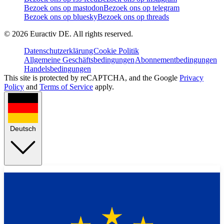
Bezoek ons op mastodon
Bezoek ons op telegram
Bezoek ons op bluesky
Bezoek ons op threads
©
2026
Euractiv DE. All rights reserved.
Datenschutzerklärung
Cookie Politik
Allgemeine Geschäftsbedingungen
Abonnementbedingungen
Handelsbedingungen
This site is protected by reCAPTCHA, and the Google
Privacy
Policy
and
Terms of Service
apply.
Deutsch