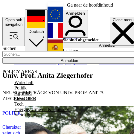
Ga naar de hoofdinhoud
Anmelden
Open sub
Close menu
English
navigation
Deutsch
Français
Sie sind abgemeldet.
Anmelden
Suchen
Licht aus
Español
Anmelden
Ukraine
Politik
Verteidigung
Rapporteur
Newsletters
Event
POLICY AREAS
Univ. Prof. Anita Ziegerhofer
Wirtschaft
Politik
NEUSTE BEITRÄGE VON UNIV. PROF. ANITA
Agrifood
ZIEGERHOFER
Gesundheit
Tech
Energie, Umwelt & Transport
POLITIK
Verteidigung
Charakter
zeigt sich