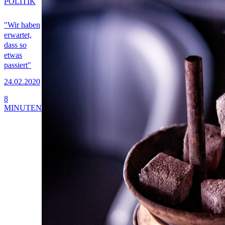
POLITIK
"Wir haben
erwartet,
dass so
etwas
passiert"
24.02.2020
8
MINUTEN