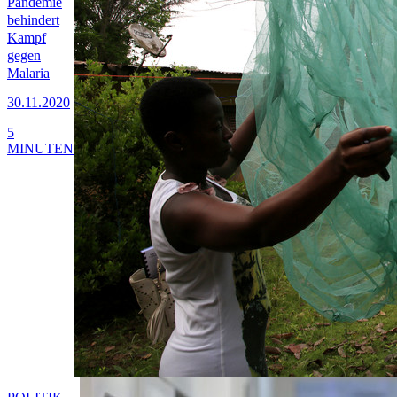
Pandemie
behindert
Kampf
gegen
Malaria
30.11.2020
5
MINUTEN