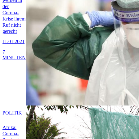
werden in
der
Corona-
Krise ihrem
Ruf nicht
gerecht
11.01.2021
7
MINUTEN
POLITIK
Afrika:
Corona-