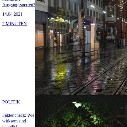
Ausgangssperren?
14.04.2021
7 MINUTEN
POLITIK
Faktencheck: Wie
wirksam sind
nächtliche