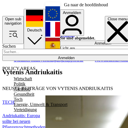
Ga naar de hoofdinhoud
Anmelden
Open sub
Close menu
English
navigation
Deutsch
Français
Sie sind abgemeldet.
Anmelden
Suchen
Licht aus
Español
Anmelden
Ukraine
Politik
Verteidigung
Rapporteur
Newsletters
Event
POLICY AREAS
Vytenis Andriukaitis
Wirtschaft
Politik
NEUSTE BEITRÄGE VON VYTENIS ANDRIUKAITIS
Agrifood
Gesundheit
Tech
TECH
Energie, Umwelt & Transport
Verteidigung
Andriukaitis: Europa
sollte bei neuen
Pflanzenzuchtmethoden